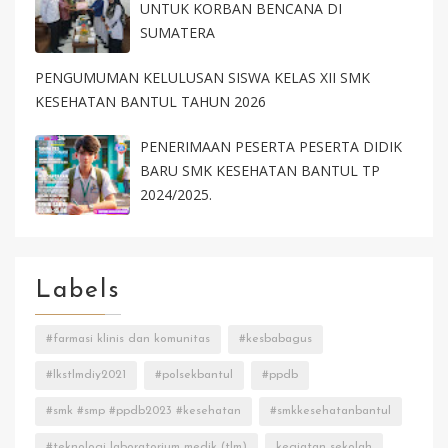
UNTUK KORBAN BENCANA DI
SUMATERA
PENGUMUMAN KELULUSAN SISWA KELAS XII SMK
KESEHATAN BANTUL TAHUN 2026
PENERIMAAN PESERTA PESERTA DIDIK
BARU SMK KESEHATAN BANTUL TP
2024/2025.
Labels
#farmasi klinis dan komunitas
#kesbabagus
#lkstlmdiy2021
#polsekbantul
#ppdb
#smk #smp #ppdb2023 #kesehatan
#smkkesehatanbantul
#teknologi laboratorium medik (tlm)
kegiatan sekolah