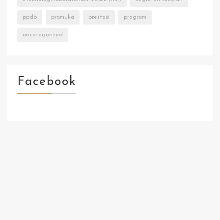
ppdb
pramuka
prestasi
program
uncategorized
Facebook