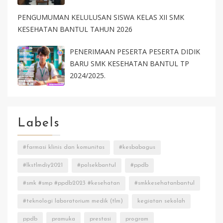
PENGUMUMAN KELULUSAN SISWA KELAS XII SMK
KESEHATAN BANTUL TAHUN 2026
PENERIMAAN PESERTA PESERTA DIDIK
BARU SMK KESEHATAN BANTUL TP
2024/2025.
Labels
#farmasi klinis dan komunitas
#kesbabagus
#lkstlmdiy2021
#polsekbantul
#ppdb
#smk #smp #ppdb2023 #kesehatan
#smkkesehatanbantul
#teknologi laboratorium medik (tlm)
kegiatan sekolah
ppdb
pramuka
prestasi
program