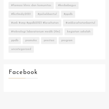
#farmasi klinis dan komunitas
#kesbabagus
#lkstlmdiy2021
#polsekbantul
#ppdb
#smk #smp #ppdb2023 #kesehatan
#smkkesehatanbantul
#teknologi laboratorium medik (tlm)
kegiatan sekolah
ppdb
pramuka
prestasi
program
uncategorized
Facebook