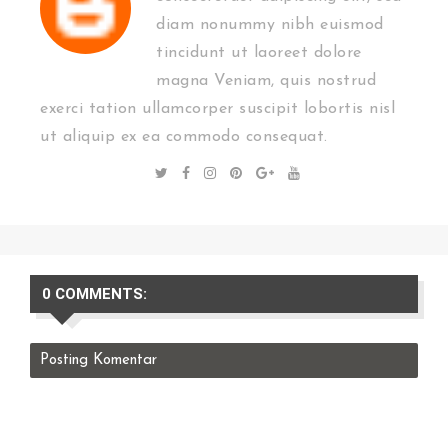
diam nonummy nibh euismod
tincidunt ut laoreet dolore
magna Veniam, quis nostrud
exerci tation ullamcorper suscipit lobortis nisl
ut aliquip ex ea commodo consequat.
0 COMMENTS:
Posting Komentar