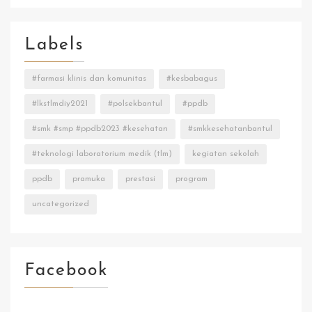
Labels
#farmasi klinis dan komunitas
#kesbabagus
#lkstlmdiy2021
#polsekbantul
#ppdb
#smk #smp #ppdb2023 #kesehatan
#smkkesehatanbantul
#teknologi laboratorium medik (tlm)
kegiatan sekolah
ppdb
pramuka
prestasi
program
uncategorized
Facebook